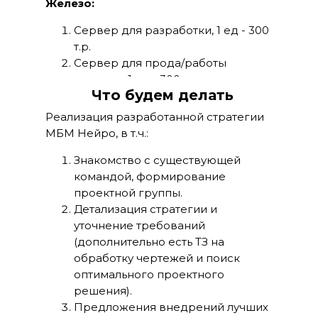
Железо:
Сервер для разработки, 1 ед - 300
т.р.
Сервер для прода/работы
системы, 1 ед - 300 т.р.
Что будем делать
Итого 600 000 руб/мес
Суммы указаны с мес, актуальные на
Реализация разработанной стратегии
сегодня, будем пытаться экономить, но
МБМ Нейро, в т.ч.:
без ущерба скорости и качеству.
Знакомство с существующей
командой, формирование
проектной группы.
Детализация стратегии и
уточнение требований
(дополнительно есть ТЗ на
обработку чертежей и поиск
оптимального проектного
решения).
Предложения внедрений лучших