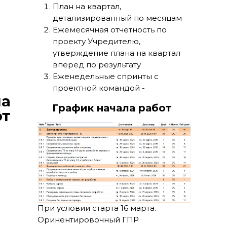
План на квартал,
с графиком
детализированный по месяцам
Ежемесячная отчетность по
проекту Учредителю,
утверждение плана на квартал
вперед по результату
Еженедельные спринты с
проектной командой -
ла
руководителями бизнес
График начала работ
подразделений.
от
При условии старта 16 марта.
Оринентировочный ГПР