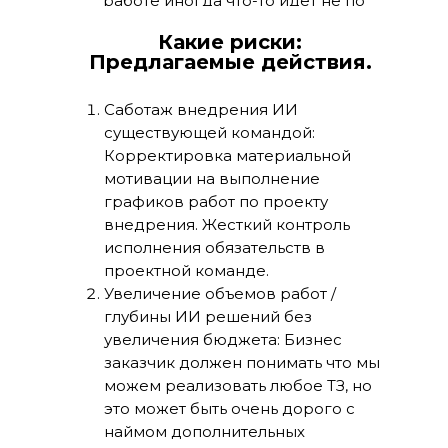
работе иногда что-то идет не по
плану, мы делаем все возможное
Какие риски:
для возврата к плану и ценим то
Предлагаемые действия.
же в партнерах
Саботаж внедрения ИИ
существующей командой:
Корректировка материальной
мотивации на выполнение
графиков работ по проекту
внедрения. Жесткий контроль
исполнения обязательств в
проектной команде.
Увеличение объемов работ /
глубины ИИ решений без
увеличения бюджета: Бизнес
заказчик должен понимать что мы
можем реализовать любое ТЗ, но
это может быть очень дорого с
наймом дополнительных