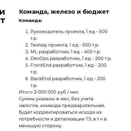
данных и прогнозах
 и
Команда, железо и бюджет
т
Команда:
Руководитель проекта, 1 ед - 500
т.р.
Техлид проекта, 1 ед - 500 т.р.
ML разработчик, 1 ед - 400 т.р.
DevOps разработчик, 1 ед - 200 т.р.
FrontEnd разработчик, 1 ед - 200
т.р.
BackEnd разработчик, 1 ед - 200
т.р.
Итого 2 000 000 руб / мес
Суммы указаны в мес, без учета
налогов, команда предварительная,
будет корректироваться исходя из
потребности и детализации ТЗ, в т.ч в
меньшую сторону.