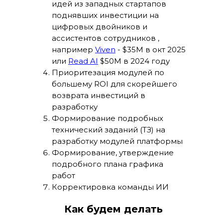
идей из западных стартапов
поднявших инвестиции на
цифровых двойников и
ассистентов сотрудников ,
например
Viven
- $35M в окт 2025
или
Read AI
$50M в 2024 году
Приоритезация модулей по
большему ROI для скорейшего
возврата инвестиций в
разработку
Формирование подробных
технический заданий (ТЗ) на
разработку модулей платформы
Формирование, утверждение
подробного плана графика
работ
Корректировка команды ИИ
разработки в соответствии с
Как будем делать
утвержденным графиком работ
Выполнение работ в соотвествии